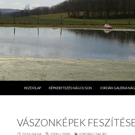
MEGSZAKÍTÁS
KEZDÖLAP
KÉPKERETEZÉS NÁGOCSON
JORDÁN GALÉRIA NÁ
VÁSZONKÉPEK FESZÍTÉS
2016-04-04
2000 × 2000
JORDÁN CSALÁD