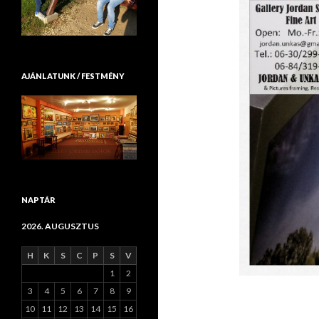
AJÁNLATUNK / FESTMÉNY
NAPTÁR
2026. AUGUSZTUS
H
K
S
C
P
S
V
1
2
3
4
5
6
7
8
9
10
11
12
13
14
15
16