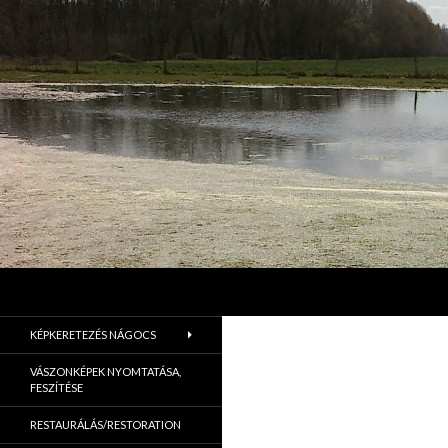
Keresés
Jordán Galéria Siófok
Jordán Galéria Siófok
KÉPKERETEZÉS NÁGOCS
VÁSZONKÉPEK NYOMTATÁSA,
FESZÍTÉSE
RESTAURÁLÁS/RESTORATION