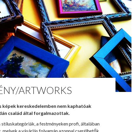
ÉNY/ARTWORKS
s képek kereskedelemben nem kaphatóak
dán család által forgalmazottak.
 stíluskategóriák, a festményeken profi, általában
, melyek a vásárlás folyamán azonnal cserélhetők.