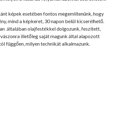
ánt képek esetében fontos megemlítenünk, hogy
ny, mind a képkeret, 30 napon belül kicserélhető.
n általában olajfestékkel dolgozunk, feszített,
ászonra illetőleg saját magunk által alapozott
tól függően, milyen technikát alkalmazunk.