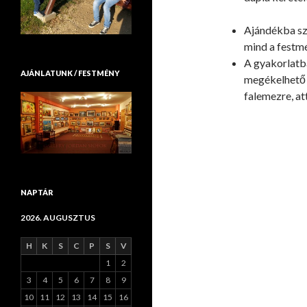
Ajándékba sz
mind a festmé
A gyakorlatba
AJÁNLATUNK / FESTMÉNY
megékelhető v
falemezre, at
NAPTÁR
2026. AUGUSZTUS
H
K
S
C
P
S
V
1
2
3
4
5
6
7
8
9
10
11
12
13
14
15
16