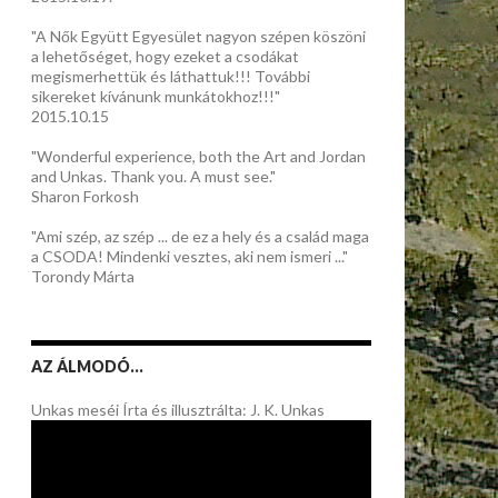
"A Nők Együtt Egyesület nagyon szépen köszöni
a lehetőséget, hogy ezeket a csodákat
megismerhettük és láthattuk!!! További
sikereket kívánunk munkátokhoz!!!"
2015.10.15
"Wonderful experience, both the Art and Jordan
and Unkas. Thank you. A must see."
Sharon Forkosh
"Ami szép, az szép ... de ez a hely és a család maga
a CSODA! Mindenki vesztes, aki nem ismeri ..."
Torondy Márta
AZ ÁLMODÓ…
Unkas meséi Írta és illusztrálta: J. K. Unkas