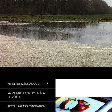
Keresés
Jordán Galéria Siófok
Jordán Galéria Siófok
KÉPKERETEZÉS NÁGOCS
VÁSZONKÉPEK NYOMTATÁSA,
FESZÍTÉSE
RESTAURÁLÁS/RESTORATION