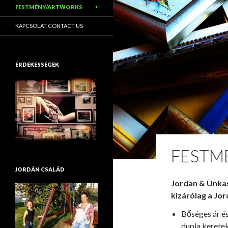
FESTMÉNY/ARTWORKS
KAPCSOLAT CONTACT US
ÉRDEKESSÉGEK
FESTM
JORDÁN CSALÁD
Jordan & Unka
kizárólag a Jor
Bőséges ár és
dupla keretek