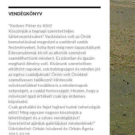
VENDÉGKÖNYV
"Kedves Péter és Kitti!
Köszönjük a tegnapi szeretetteljes
tárlatvezetésüket! Varázslatos volt az Önök
bemutatásával megnézni a szebbnél szebb
festményeket. Soha ilyet még nem tapasztaltunk
Édesanyámmal, kicsit az alkotók szemével
szemlélhettünk mindent. Ez páratlan és igazán
megható élmény volt. Kívánunk szeretetben
eltöltött napokat, sok boldogságot és minden jót
az egész családjuknak! Öröm volt Önökkel
személyesen találkozni! Hirdessék
művészetükkel továbbra is a mindennapok
szépségét, a család fontosságát. Hiszem, hogy a
művészet igazi értékeit csak így érdemes
képviselni.
Csak gratulálni és fejet hajtani tudok tehetségük
előtt! Még egyszer nagyon köszönjük a
lehetőséget és a szíves vendéglátást!
Szeretettel ajánljuk galériájukat mindenkinek!"
Üdvözlettel: Orbán Istvánné és Orbán Ágota
2015.10.19.