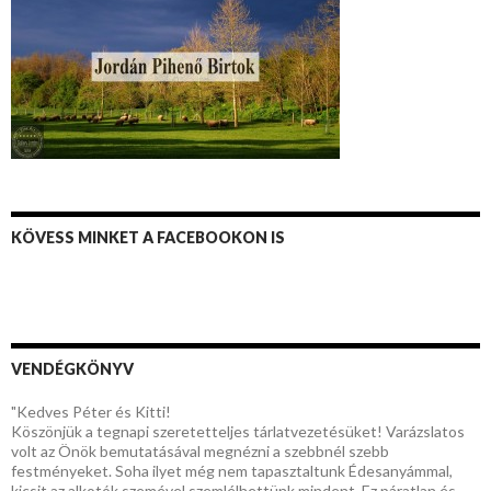
KÖVESS MINKET A FACEBOOKON IS
VENDÉGKÖNYV
"Kedves Péter és Kitti!
Köszönjük a tegnapi szeretetteljes tárlatvezetésüket! Varázslatos
volt az Önök bemutatásával megnézni a szebbnél szebb
festményeket. Soha ilyet még nem tapasztaltunk Édesanyámmal,
kicsit az alkotók szemével szemlélhettünk mindent. Ez páratlan és