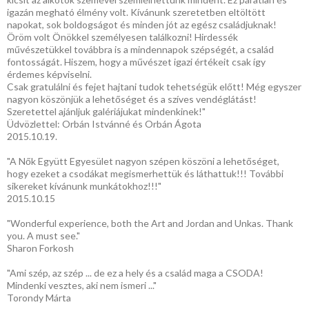
igazán megható élmény volt. Kívánunk szeretetben eltöltött
napokat, sok boldogságot és minden jót az egész családjuknak!
Öröm volt Önökkel személyesen találkozni! Hirdessék
művészetükkel továbbra is a mindennapok szépségét, a család
fontosságát. Hiszem, hogy a művészet igazi értékeit csak így
érdemes képviselni.
Csak gratulálni és fejet hajtani tudok tehetségük előtt! Még egyszer
nagyon köszönjük a lehetőséget és a szíves vendéglátást!
Szeretettel ajánljuk galériájukat mindenkinek!"
Üdvözlettel: Orbán Istvánné és Orbán Ágota
2015.10.19.
"A Nők Együtt Egyesület nagyon szépen köszöni a lehetőséget,
hogy ezeket a csodákat megismerhettük és láthattuk!!! További
sikereket kívánunk munkátokhoz!!!"
2015.10.15
"Wonderful experience, both the Art and Jordan and Unkas. Thank
you. A must see."
Sharon Forkosh
"Ami szép, az szép ... de ez a hely és a család maga a CSODA!
Mindenki vesztes, aki nem ismeri ..."
Torondy Márta