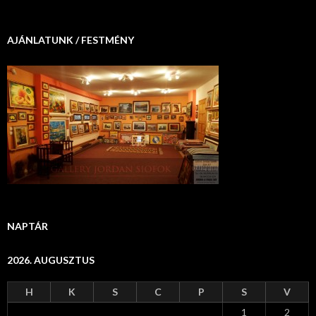
AJÁNLATUNK / FESTMÉNY
NAPTÁR
2026. AUGUSZTUS
H
K
S
C
P
S
V
1
2