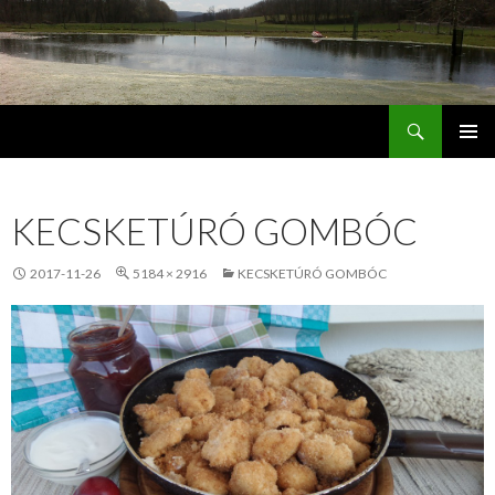
Keresés
Jordán Galéria Siófok
MEGSZAKÍTÁS
KECSKETÚRÓ GOMBÓC
2017-11-26
5184 × 2916
KECSKETÚRÓ GOMBÓC