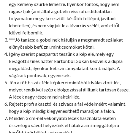
egy kemény szürke lemezre. Ilyenkor fontos, hogy nem
ragasztjuk (ami által a gobelin visszafordíthatatlan
folyamaton megy keresztül: később feltépni, javítani
lehetetlen), és nem vágjuk le a kivarrás szélét, ami ettől
idővel felbomlik.
***Jó tanács: a gobelinek hátulján a megmaradt szálakat
előnyösebb befűzni, mint csomókat kötni.
Igény szerint paszpartut teszünk a kép elé, mely egy
kivágott színes háttér kartonból. Sokan kedvelik a dupla
megoldást, ilyenkor két szín árnyalatait kombináljuk. A
vágások pontosak, egyenesek.
Jön a több száz féle képkeretmintából kiválasztott léc,
melyet rendkívül szép eldolgozással állítunk tartósan össze.
A lécek nagy része mind raktári léc.
Rejtett profi akasztó, és szivacs a fal védelméért valamint,
hogy a kép mindig kiegyenesíthető maradjon a falon.
Minden 3 cm-nél vékonyabb lécek használata esetén
összefogó sávot helyezünk el hátulra ami meggátolja a
későbbi görbülést, vetemedést.