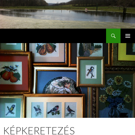
Keresés
Jordán Galéria Siófok
MEGSZAKÍTÁS
KÉPKERETEZÉS