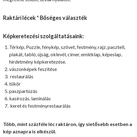
Raktári lécek * Bőséges választék
Képkeretezési szolgáltatásaink:
Térkép, Puzzle, fénykép, szövet, festmény, rajz, pasztell,
plakát, tabló, újság, oklevél, címer, emléklap, képeslap,
hirdetmény képkeretezése.
vászonképek feszítése
restaurálás
tükör
paszpartúzás
kasírozás. laminálás
keret és festményrestaurálás
Több, mint százféle léc raktáron, így sietősebb esetben a
kép aznapra is elkészül.