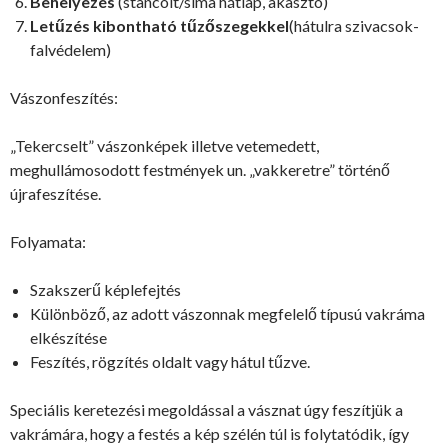
Behelyezés
(stancolt/sima hátlap, akasztó)
Letűzés kibontható tűzőszegekkel
(hátulra szivacsok-
falvédelem)
Vászonfeszítés:
„Tekercselt” vászonképek illetve vetemedett,
meghullámosodott festmények un. „vakkeretre” történő
újrafeszítése.
Folyamata:
Szakszerű képlefejtés
Különböző, az adott vászonnak megfelelő típusú vakráma
elkészítése
Feszítés, rögzítés oldalt vagy hátul tűzve.
Speciális keretezési megoldással a vásznat úgy feszítjük a
vakrámára, hogy a festés a kép szélén túl is folytatódik, így