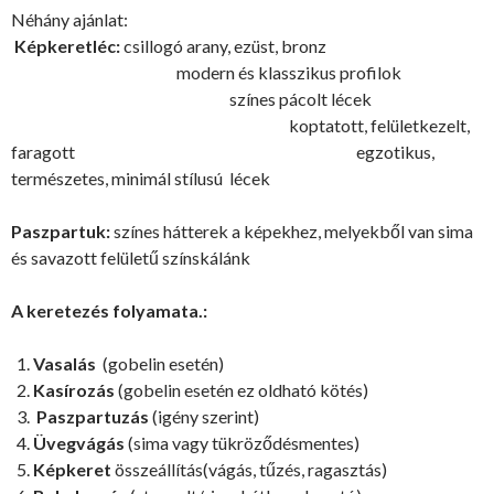
Néhány ajánlat:
Képkeretléc:
csillogó arany, ezüst, bronz
modern és klasszikus profilok
színes pácolt lécek
koptatott, felületkezelt,
faragott egzotikus,
természetes, minimál stílusú lécek
Paszpartuk:
színes hátterek a képekhez, melyekből van sima
és savazott felületű színskálánk
A keretezés folyamata
.:
Vasalás
(gobelin esetén)
Kasírozás
(gobelin esetén ez oldható kötés)
Paszpartuzás
(igény szerint)
Üvegvágás
(sima vagy tükröződésmentes)
Képkeret
összeállítás(vágás, tűzés, ragasztás)