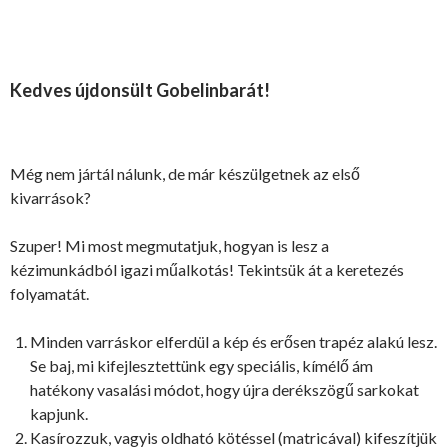
Kedves újdonsült Gobelinbarát!
Még nem jártál nálunk, de már készülgetnek az első
kivarrások?
Szuper! Mi most megmutatjuk, hogyan is lesz a
kézimunkádból igazi műalkotás! Tekintsük át a keretezés
folyamatát.
Minden varráskor elferdül a kép és erősen trapéz alakú lesz.
Se baj, mi kifejlesztettünk egy speciális, kímélő ám
hatékony vasalási módot, hogy újra derékszögű sarkokat
kapjunk.
Kasírozzuk, vagyis oldható kötéssel (matricával) kifeszítjük