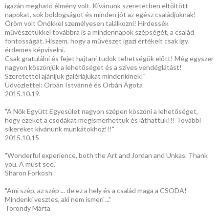
igazán megható élmény volt. Kívánunk szeretetben eltöltött
napokat, sok boldogságot és minden jót az egész családjuknak!
Öröm volt Önökkel személyesen találkozni! Hirdessék
művészetükkel továbbra is a mindennapok szépségét, a család
fontosságát. Hiszem, hogy a művészet igazi értékeit csak így
érdemes képviselni.
Csak gratulálni és fejet hajtani tudok tehetségük előtt! Még egyszer
nagyon köszönjük a lehetőséget és a szíves vendéglátást!
Szeretettel ajánljuk galériájukat mindenkinek!"
Üdvözlettel: Orbán Istvánné és Orbán Ágota
2015.10.19.
"A Nők Együtt Egyesület nagyon szépen köszöni a lehetőséget,
hogy ezeket a csodákat megismerhettük és láthattuk!!! További
sikereket kívánunk munkátokhoz!!!"
2015.10.15
"Wonderful experience, both the Art and Jordan and Unkas. Thank
you. A must see."
Sharon Forkosh
"Ami szép, az szép ... de ez a hely és a család maga a CSODA!
Mindenki vesztes, aki nem ismeri ..."
Torondy Márta