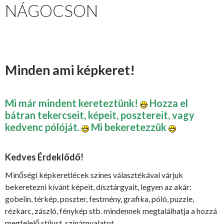
NÁGOCSON
Minden ami képkeret!
Mi már mindent kereteztünk!
Hozza el
bátran tekercseit, képeit, posztereit, vagy
kedvenc pólóját.
Mi bekeretezzük
Kedves Érdeklődő!
Minőségi képkeretlécek színes választékával várjuk
bekeretezni kívánt képeit, dísztárgyait, legyen az akár:
gobelin, térkép, poszter, festmény, grafika, póló, puzzle,
rézkarc, zászló, fénykép stb. mindennek megtalálhatja a hozzá
megfelelő stílust, színárnyalatot.