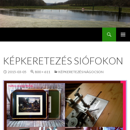
Keresés
Jordán Galéria Siófok
MEGSZAKÍTÁS
KÉPKERETEZÉS SIÓFOKON
2015-03-05
800 × 611
KÉPKERETEZÉS NÁGOCSON