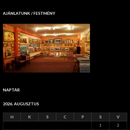
AJÁNLATUNK / FESTMÉNY
NAPTÁR
2026. AUGUSZTUS
H
K
S
C
P
S
V
1
2