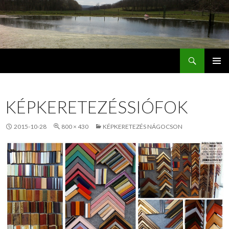
Keresés
Jordán Galéria Siófok
MEGSZAKÍTÁS
KÉPKERETEZÉSSIÓFOK
2015-10-28
800 × 430
KÉPKERETEZÉS NÁGOCSON