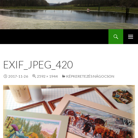
Keresés
Jordán Galéria Siófok
MEGSZAKÍTÁS
EXIF_JPEG_420
2017-11-26
2592 × 1944
KÉPKERETEZÉS NÁGOCSON