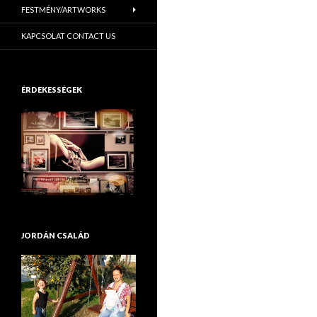
FESTMÉNY/ARTWORKS
KAPCSOLAT CONTACT US
ÉRDEKESSÉGEK
JORDÁN CSALÁD