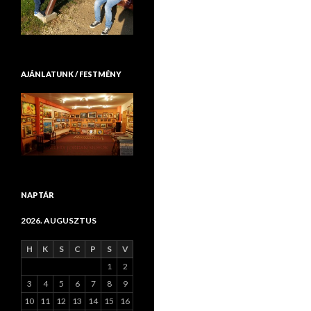
AJÁNLATUNK / FESTMÉNY
NAPTÁR
2026. AUGUSZTUS
H
K
S
C
P
S
V
1
2
3
4
5
6
7
8
9
10
11
12
13
14
15
16