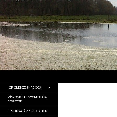
Keresés
Jordán Galéria Siófok
Jordán Galéria Siófok
KÉPKERETEZÉS NÁGOCS
VÁSZONKÉPEK NYOMTATÁSA,
FESZÍTÉSE
RESTAURÁLÁS/RESTORATION