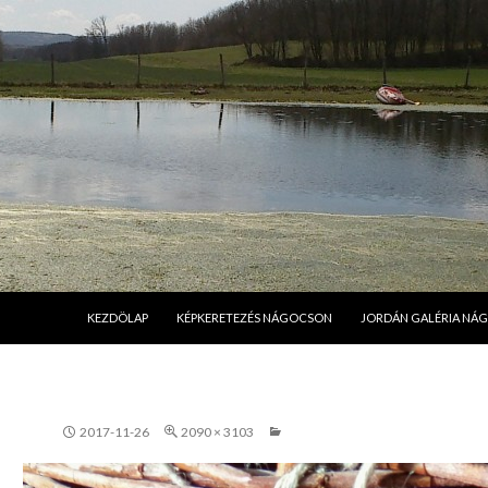
MEGSZAKÍTÁS
KEZDÖLAP
KÉPKERETEZÉS NÁGOCSON
JORDÁN GALÉRIA NÁ
2017-11-26
2090 × 3103