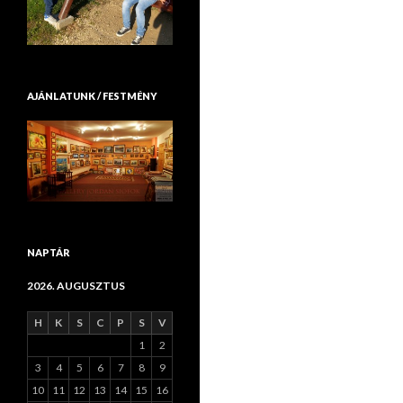
AJÁNLATUNK / FESTMÉNY
NAPTÁR
2026. AUGUSZTUS
H
K
S
C
P
S
V
1
2
3
4
5
6
7
8
9
10
11
12
13
14
15
16