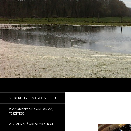
Keresés
Jordán Galéria Siófok
Jordán Galéria Siófok
KÉPKERETEZÉS NÁGOCS
VÁSZONKÉPEK NYOMTATÁSA,
FESZÍTÉSE
RESTAURÁLÁS/RESTORATION