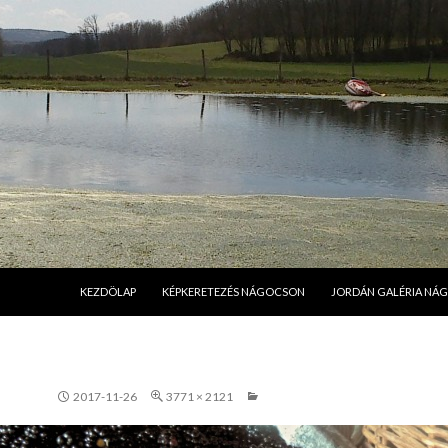
MEGSZAKÍTÁS
KEZDÖLAP
KÉPKERETEZÉS NÁGOCSON
JORDÁN GALÉRIA NÁ
2017-11-26
3771 × 2121