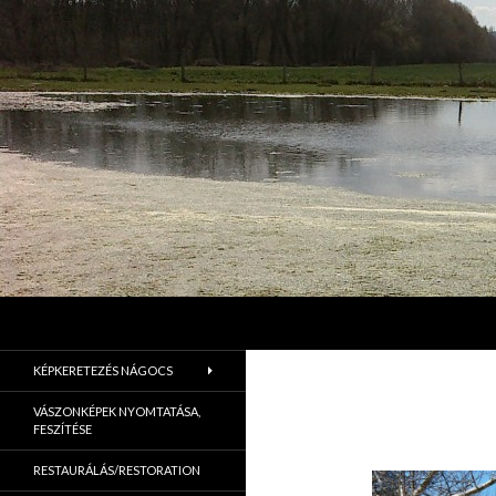
Keresés
Jordán Galéria Siófok
Jordán Galéria Siófok
KÉPKERETEZÉS NÁGOCS
VÁSZONKÉPEK NYOMTATÁSA,
FESZÍTÉSE
RESTAURÁLÁS/RESTORATION