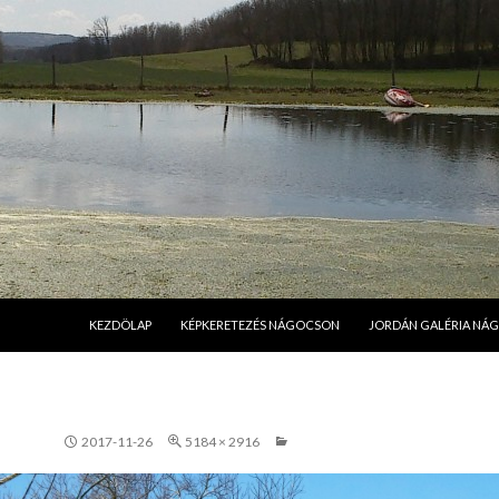
MEGSZAKÍTÁS
KEZDÖLAP
KÉPKERETEZÉS NÁGOCSON
JORDÁN GALÉRIA NÁ
2017-11-26
5184 × 2916