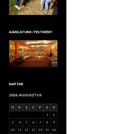
AJÁNLATUNK / FESTMÉNY
NAPTÁR
2026. AUGUSZTUS
H
K
S
C
P
S
V
1
2
3
4
5
6
7
8
9
10
11
12
13
14
15
16