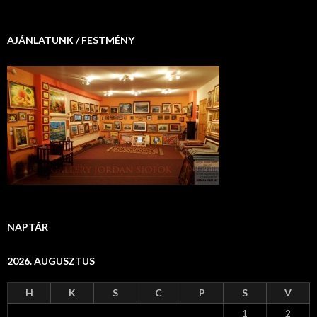
AJÁNLATUNK / FESTMÉNY
NAPTÁR
2026. AUGUSZTUS
H
K
S
C
P
S
V
1
2