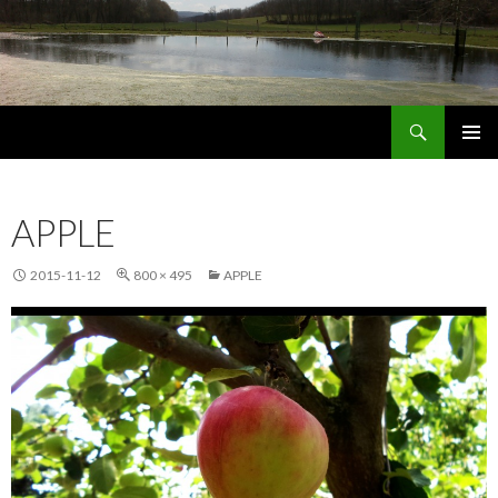
Keresés
Jordán Galéria Siófok
MEGSZAKÍTÁS
APPLE
2015-11-12
800 × 495
APPLE