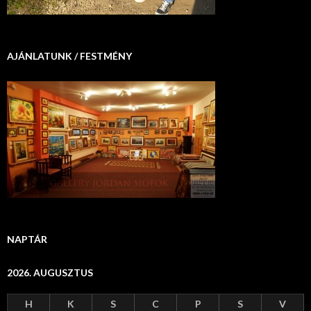
AJÁNLATUNK / FESTMÉNY
NAPTÁR
2026. AUGUSZTUS
H
K
S
C
P
S
V