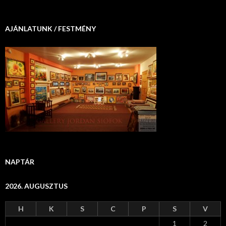
AJÁNLATUNK / FESTMÉNY
NAPTÁR
2026. AUGUSZTUS
H
K
S
C
P
S
V
1
2