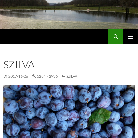
Keresés
Jordán Galéria Siófok
MEGSZAKÍTÁS
SZILVA
2017-11-26
5204 × 2936
SZILVA