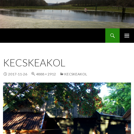
Keresés
Jordán Galéria Siófok
MEGSZAKÍTÁS
KECSKEAKOL
2017-11-26
4888 × 2912
KECSKEAKOL