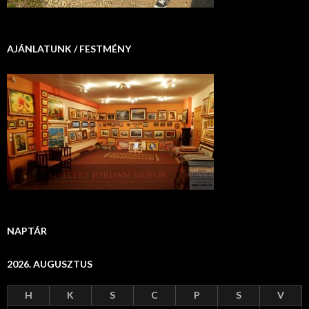
AJÁNLATUNK / FESTMÉNY
NAPTÁR
2026. AUGUSZTUS
H
K
S
C
P
S
V