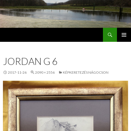
Keresés
Jordán Galéria Siófok
MEGSZAKÍTÁS
JORDAN G 6
2017-11-26
2090 × 2556
KÉPKERETEZÉS NÁGOCSON