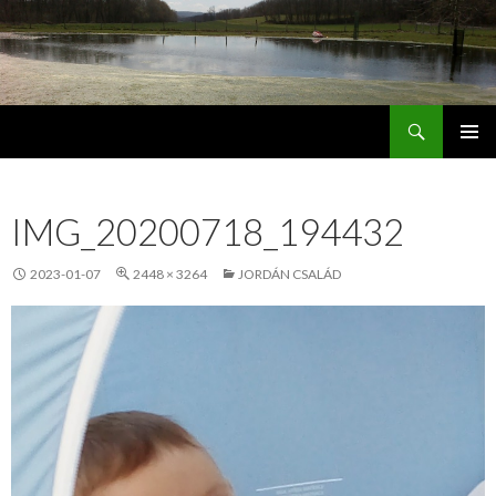
Keresés
Jordán Galéria Siófok
MEGSZAKÍTÁS
IMG_20200718_194432
2023-01-07
2448 × 3264
JORDÁN CSALÁD